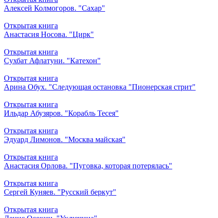
Алексей Колмогоров. "Сахар"
Открытая книга
Анастасия Носова. "Цирк"
Открытая книга
Сухбат Афлатуни. "Катехон"
Открытая книга
Арина Обух. "Следующая остановка "Пионерская стрит"
Открытая книга
Ильдар Абузяров. "Корабль Тесея"
Открытая книга
Эдуард Лимонов. "Москва майская"
Открытая книга
Анастасия Орлова. "Пуговка, которая потерялась"
Открытая книга
Сергей Куняев. "Русский беркут"
Открытая книга