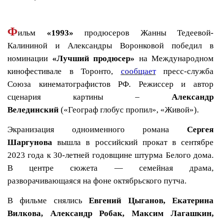
Ф
ильм
«1993»
продюсеров Жанны Тедеевой-
Калининой и Александры Воронковой победил в
номинации
«Лучший продюсер»
на Международном
кинофестивале в Торонто,
сообщает
пресс-служба
Союза кинематографистов РФ. Режиссер и автор
сценария картины –
Александр
Велединский
(«Географ глобус пропил», «Живой»).
Экранизация одноименного романа
Сергея
Шаргунова
вышла в российский прокат в сентябре
2023 года к 30-летней годовщине штурма Белого дома.
В центре сюжета — семейная драма,
разворачивающаяся на фоне октябрьского путча.
В фильме снялись
Евгений Цыганов, Екатерина
Вилкова, Александр Робак, Максим Лагашкин,