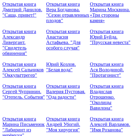
Открытая книга
Открытая книга
Открытая книга
Дмитрий Данилов.
Вера Богданова.
Марина Москвина.
"Саша, привет!"
"Сезон отравленных
«Три стороны
плодов"
камня»
Открытая книга
Открытая книга
Открытая книга
Александр
Анастасия
Юрий Буйда.
Ливергант.
Астафьева. "Для
"Прусская невеста"
"Свидетель
особого случая"
обвинения"
Открытая книга
Юрий Козлов.
Открытая книга
Алексей Сальников
"Белая вода"
Ася Володиной.
"Оккульттрегер"
"Протагонист"
Открытая книга
Открытая книга
Открытая книга
Сергей Чупринин.
Валерия Пустовая.
Владислав
"Отепель. События"
"Ода радости"
Отрошенко.
"Околицы
Вавилона"
Открытая книга
Открытая книга
Открытая книга
Марина Письменюк
Андрей Убогий.
Алексей Варламов.
"Лабиринт из
"Моя хирургия"
"Имя Розанова"
черёмухи"