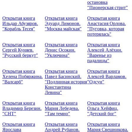
остановка
"Пионерская стрит"
Открытая книга
Открытая книга
Открытая книга
Ильдар Абузяров.
Эдуард Лимонов.
Анастасия Орлова.
"Корабль Тесея"
"Москва майская"
"Пуговка, которая
потерялась"
Открытая книга
Открытая книга
Открытая книга
Сергей Куняев.
Денис Осокин.
Алексей Алёхин.
"Русский беркут"
"Уключина"
"Варенье из
падалицы"
Открытая книга
Открытая книга
Открытая книга
Хелена Побяржина.
Павел Басинский.
Алексей Варламов.
"Валсарб"
"Подлинная история
"Одсун"
Константина
Левина"
Открытая книга
Открытая книга
Открытая книга
Владимир Березин.
Мария Лебедева.
Ольга Хейфиц.
"СНТ"
"Там темно"
"Детский бог"
Открытая книга
Открытая книга
Открытая книга
Ярослава
Андрей Рубанов.
Мария Свешникова.