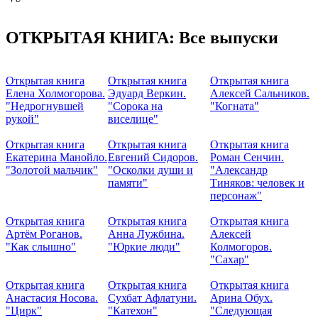
ОТКРЫТАЯ КНИГА: Все выпуски
Открытая книга
Открытая книга
Открытая книга
Елена Холмогорова.
Эдуард Веркин.
Алексей Сальников.
"Недрогнувшей
"Сорока на
"Когната"
рукой"
виселице"
Открытая книга
Открытая книга
Открытая книга
Екатерина Манойло.
Евгений Сидоров.
Роман Сенчин.
"Золотой мальчик"
"Осколки души и
"Александр
памяти"
Тиняков: человек и
персонаж"
Открытая книга
Открытая книга
Открытая книга
Артём Роганов.
Анна Лужбина.
Алексей
"Как слышно"
"Юркие люди"
Колмогоров.
"Сахар"
Открытая книга
Открытая книга
Открытая книга
Анастасия Носова.
Сухбат Афлатуни.
Арина Обух.
"Цирк"
"Катехон"
"Следующая