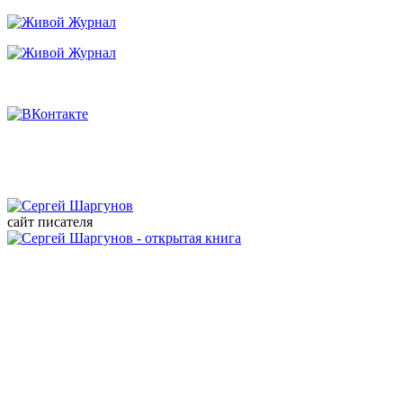
Перейти
к
основному
содержанию
сайт писателя