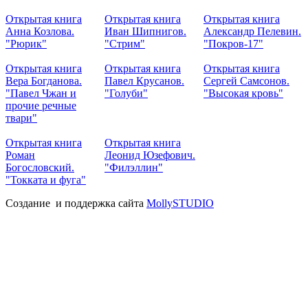
Открытая книга
Открытая книга
Открытая книга
Анна Козлова.
Иван Шипнигов.
Александр Пелевин.
"Рюрик"
"Стрим"
"Покров-17"
Открытая книга
Открытая книга
Открытая книга
Вера Богданова.
Павел Крусанов.
Сергей Самсонов.
"Павел Чжан и
"Голуби"
"Высокая кровь"
прочие речные
твари"
Открытая книга
Открытая книга
Роман
Леонид Юзефович.
Богословский.
"Филэллин"
"Токката и фуга"
Создание и поддержка сайта
MollySTUDIO