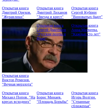
Открытая книга
Открытая книга
Открытая книга
Дмитрий Орехов.
Дмитрий Лиханов
Сергей Кубрин
"Журавлики"
"Звезда и крест"
"Виноватых бьют"
Открытая книга
Открытая книга
Сергей Дмитриев
Анна Матвеева.
"Русские поэты и
"Каждые сто лет"
Иран"
Открытая книга
Виктор Ремизов.
"Вечная мерзлота"
Открытая книга
Открытая книга
Открытая книга
Михаил Попов. "На
Борис Минаев.
Игорь Волгин.
кресах всходних"
"Площадь Борьбы"
"Странные
сближенья"