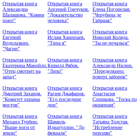
Открытая книга
Открытая книга
Открытая книга
Александра
Арсений Гончуков.
Елена Погорелая.
Шалашова. "Камни
"Доказательство
"Черубина де
поют"
человека"
Габриак"
Открытая книга
Открытая книга
Открытая книга
Евгений
Ислам Ханипаев.
Николай Коляда.
Водолазкин.
"Типа я"
"Ты не печалься"
"Чагин"
Открытая книга
Открытая книга
Открытая книга
Екатерина Манойло.
Кирилл Рябов.
Александр Нилин.
"Отец смотрит на
"Лихо"
"Переделкино:
запад"
поверх заборов"
Открытая книга
Открытая книга
Открытая книга
Дмитрий Захаров.
Рагим Джафаров.
Анастасия
"Комитет охраны
"Его последние
Сопикова. "Тоска по
мостов"
дни"
окраинам"
Открытая книга
Открытая книга
Открытая книга
Михаил Турбин.
Шамиль
Татьяна Толстая.
"Выше ноги от
Идиатуллин. "До
"Истребление
земли"
февраля"
персиян"