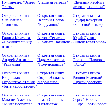
Пулинович. "Земля
"Ледяная тетрадь"
"Дневник неофита:
Эльзы"
исповедь новичка"
Открытая книга
Открытая книга
Открытая книга
Яна Вагнер.
Валерий Попов.
Эдуард Кочергин.
"Тоннель"
"Выдумщик"
«Запасной выход»
Открытая книга
Открытая книга
Открытая книга
Галина Климова.
Антон Секисов.
Юрий Лунин.
«Сочинительница
«Комната Вагинова»
«Фиолетовая рыба»
птиц»
Открытая книга
Открытая книга
Открытая книга
Андрей Антипин.
Надя Алексеева.
Светлана Павлова.
"Радуница"
"Полунощница"
"Голод"
Открытая книга
Открытая книга
Открытая книга
Владислав
София Эззиати.
Родион Белецкий.
Отрошенко. "Гения
"Герои снов"
"Чужой ребёнок"
убить недостаточно"
Открытая книга
Открытая книга
Открытая книга
Максим Амелин.
Роман Сенчин.
Сергей Носов.
"Книга нестихов"
"Остановка"
"Фирс Фортинбрас"