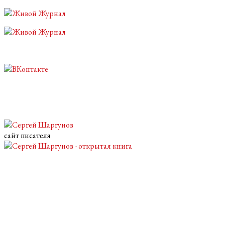
Перейти
к
основному
содержанию
сайт писателя