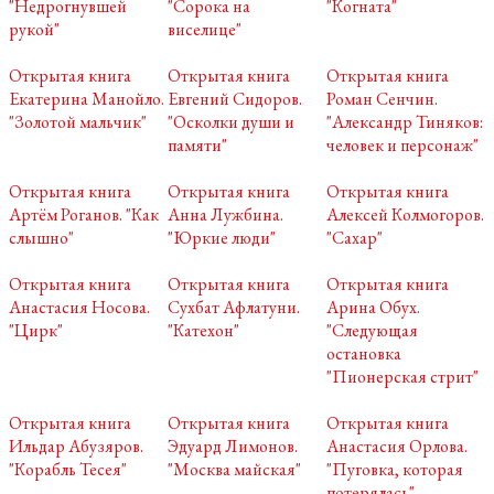
"Недрогнувшей
"Сорока на
"Когната"
рукой"
виселице"
Открытая книга
Открытая книга
Открытая книга
Екатерина Манойло.
Евгений Сидоров.
Роман Сенчин.
"Золотой мальчик"
"Осколки души и
"Александр Тиняков:
памяти"
человек и персонаж"
Открытая книга
Открытая книга
Открытая книга
Артём Роганов. "Как
Анна Лужбина.
Алексей Колмогоров.
слышно"
"Юркие люди"
"Сахар"
Открытая книга
Открытая книга
Открытая книга
Анастасия Носова.
Сухбат Афлатуни.
Арина Обух.
"Цирк"
"Катехон"
"Следующая
остановка
"Пионерская стрит"
Открытая книга
Открытая книга
Открытая книга
Ильдар Абузяров.
Эдуард Лимонов.
Анастасия Орлова.
"Корабль Тесея"
"Москва майская"
"Пуговка, которая
потерялась"