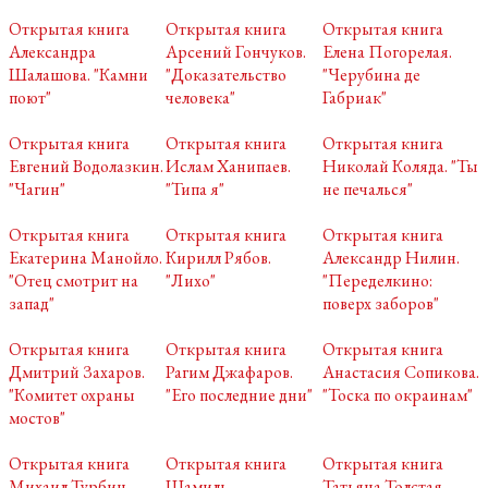
Открытая книга
Открытая книга
Открытая книга
Александра
Арсений Гончуков.
Елена Погорелая.
Шалашова. "Камни
"Доказательство
"Черубина де
поют"
человека"
Габриак"
Открытая книга
Открытая книга
Открытая книга
Евгений Водолазкин.
Ислам Ханипаев.
Николай Коляда. "Ты
"Чагин"
"Типа я"
не печалься"
Открытая книга
Открытая книга
Открытая книга
Екатерина Манойло.
Кирилл Рябов.
Александр Нилин.
"Отец смотрит на
"Лихо"
"Переделкино:
запад"
поверх заборов"
Открытая книга
Открытая книга
Открытая книга
Дмитрий Захаров.
Рагим Джафаров.
Анастасия Сопикова.
"Комитет охраны
"Его последние дни"
"Тоска по окраинам"
мостов"
Открытая книга
Открытая книга
Открытая книга
Михаил Турбин.
Шамиль
Татьяна Толстая.