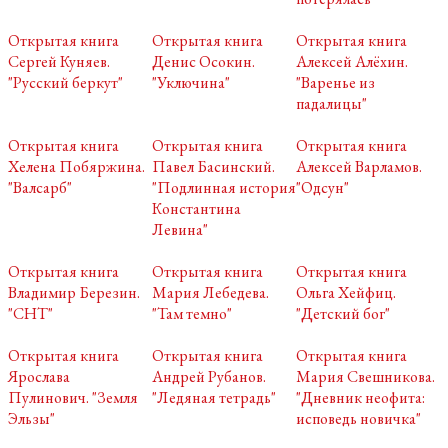
Открытая книга
Открытая книга
Открытая книга
Сергей Куняев.
Денис Осокин.
Алексей Алёхин.
"Русский беркут"
"Уключина"
"Варенье из
падалицы"
Открытая книга
Открытая книга
Открытая книга
Хелена Побяржина.
Павел Басинский.
Алексей Варламов.
"Валсарб"
"Подлинная история
"Одсун"
Константина
Левина"
Открытая книга
Открытая книга
Открытая книга
Владимир Березин.
Мария Лебедева.
Ольга Хейфиц.
"СНТ"
"Там темно"
"Детский бог"
Открытая книга
Открытая книга
Открытая книга
Ярослава
Андрей Рубанов.
Мария Свешникова.
Пулинович. "Земля
"Ледяная тетрадь"
"Дневник неофита:
Эльзы"
исповедь новичка"