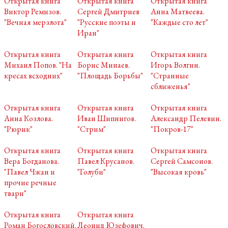
Открытая книга
Открытая книга
Открытая книга
Виктор Ремизов.
Сергей Дмитриев
Анна Матвеева.
"Вечная мерзлота"
"Русские поэты и
"Каждые сто лет"
Иран"
Открытая книга
Открытая книга
Открытая книга
Михаил Попов. "На
Борис Минаев.
Игорь Волгин.
кресах всходних"
"Площадь Борьбы"
"Странные
сближенья"
Открытая книга
Открытая книга
Открытая книга
Анна Козлова.
Иван Шипнигов.
Александр Пелевин.
"Рюрик"
"Стрим"
"Покров-17"
Открытая книга
Открытая книга
Открытая книга
Вера Богданова.
Павел Крусанов.
Сергей Самсонов.
"Павел Чжан и
"Голуби"
"Высокая кровь"
прочие речные
твари"
Открытая книга
Открытая книга
Роман Богословский.
Леонид Юзефович.