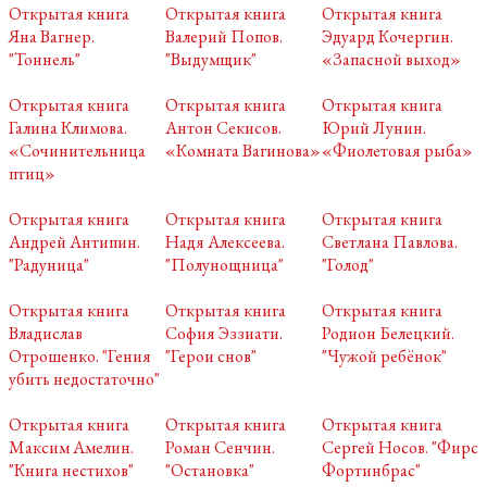
Открытая книга
Открытая книга
Открытая книга
Яна Вагнер.
Валерий Попов.
Эдуард Кочергин.
"Тоннель"
"Выдумщик"
«Запасной выход»
Открытая книга
Открытая книга
Открытая книга
Галина Климова.
Антон Секисов.
Юрий Лунин.
«Сочинительница
«Комната Вагинова»
«Фиолетовая рыба»
птиц»
Открытая книга
Открытая книга
Открытая книга
Андрей Антипин.
Надя Алексеева.
Светлана Павлова.
"Радуница"
"Полунощница"
"Голод"
Открытая книга
Открытая книга
Открытая книга
Владислав
София Эззиати.
Родион Белецкий.
Отрошенко. "Гения
"Герои снов"
"Чужой ребёнок"
убить недостаточно"
Открытая книга
Открытая книга
Открытая книга
Максим Амелин.
Роман Сенчин.
Сергей Носов. "Фирс
"Книга нестихов"
"Остановка"
Фортинбрас"