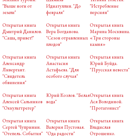
"Выше ноги от
Идиатуллин. "До
"Истребление
земли"
февраля"
персиян"
Открытая книга
Открытая книга
Открытая книга
Дмитрий Данилов.
Вера Богданова.
Марина Москвина.
"Саша, привет!"
"Сезон отравленных
«Три стороны
плодов"
камня»
Открытая книга
Открытая книга
Открытая книга
Александр
Анастасия
Юрий Буйда.
Ливергант.
Астафьева. "Для
"Прусская невеста"
"Свидетель
особого случая"
обвинения"
Открытая книга
Юрий Козлов. "Белая
Открытая книга
Алексей Сальников
вода"
Ася Володиной.
"Оккульттрегер"
"Протагонист"
Открытая книга
Открытая книга
Открытая книга
Сергей Чупринин.
Валерия Пустовая.
Владислав
"Отепель. События"
"Ода радости"
Отрошенко.