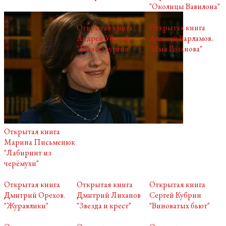
"Околицы Вавилона"
Открытая книга
Открытая книга
Андрей Убогий.
Алексей Варламов.
"Моя хирургия"
"Имя Розанова"
Открытая книга
Марина Письменюк
"Лабиринт из
черёмухи"
Открытая книга
Открытая книга
Открытая книга
Дмитрий Орехов.
Дмитрий Лиханов
Сергей Кубрин
"Журавлики"
"Звезда и крест"
"Виноватых бьют"