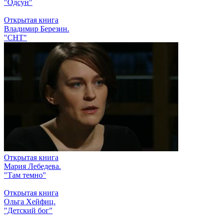
"Одсун"
Открытая книга
Владимир Березин.
"СНТ"
Открытая книга
Мария Лебедева.
"Там темно"
Открытая книга
Ольга Хейфиц.
"Детский бог"