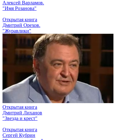
Алексей Варламов.
"Имя Розанова"
Открытая книга
Дмитрий Орехов.
"Журавлики"
Открытая книга
Дмитрий Лиханов
"Звезда и крест"
Открытая книга
Сергей Кубрин